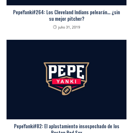
PepeYanki#264: Los Cleveland Indians pelearán… ¿sin
su mejor pitcher?
julio 31, 2019
PepeYanki#82: El aplastamiento insospechado de los
Boston Red Sox