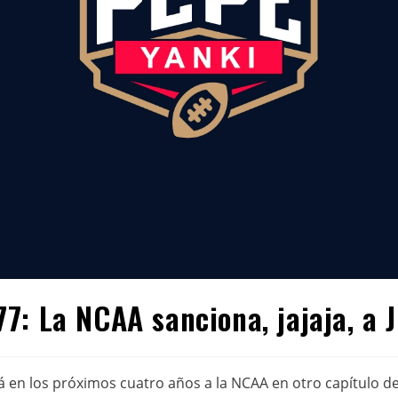
7: La NCAA sanciona, jajaja, a
 en los próximos cuatro años a la NCAA en otro capítulo de