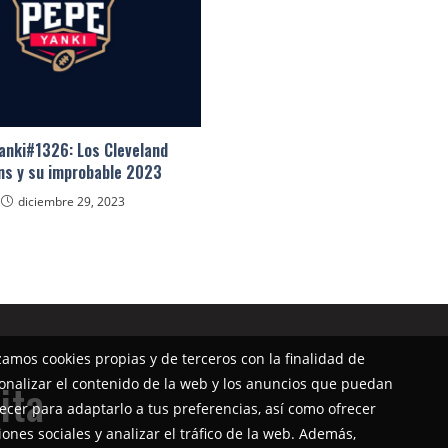
anki#1326: Los Cleveland
ns y su improbable 2023
diciembre 29, 2023
izamos cookies propias y de terceros con la finalidad de
onalizar el contenido de la web y los anuncios que puedan
ita
ecer para adaptarlo a tus preferencias, así como ofrecer
iones sociales y analizar el tráfico de la web. Además,