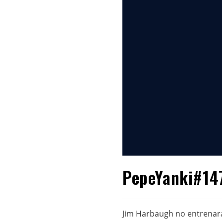
PepeYanki#147
Jim Harbaugh no entrenará