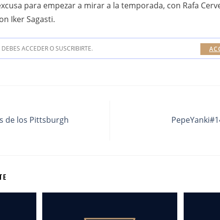
e excusa para empezar a mirar a la temporada, con Rafa Cer
n Iker Sagasti.
DEBES ACCEDER O SUSCRIBIRTE.
AC
 de los Pittsburgh
PepeYanki#14
TE