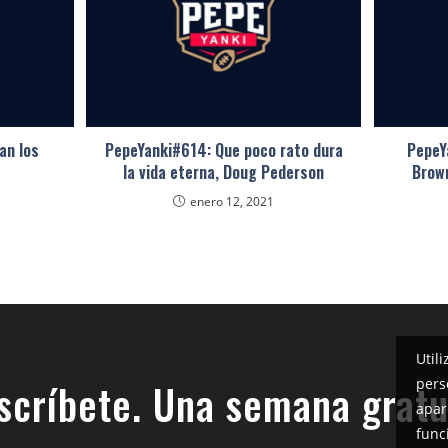
an los
PepeYanki#614: Que poco rato dura
PepeY
la vida eterna, Doug Pederson
Brow
enero 12, 2021
Util
pers
scríbete. Una semana gratu
apar
func