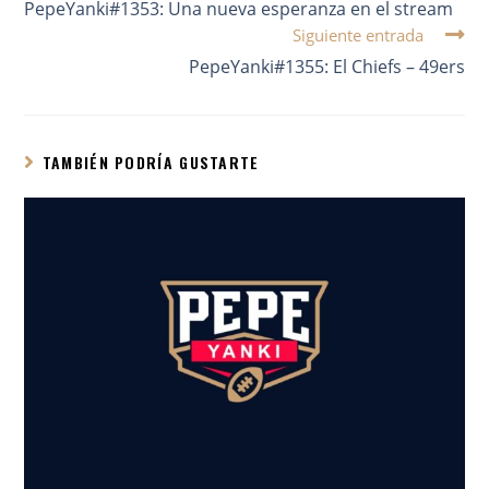
PepeYanki#1353: Una nueva esperanza en el stream
Siguiente entrada
PepeYanki#1355: El Chiefs – 49ers
TAMBIÉN PODRÍA GUSTARTE