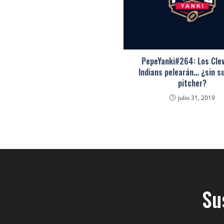
PepeYanki#264: Los Cle
Indians pelearán… ¿sin s
pitcher?
julio 31, 2019
Su