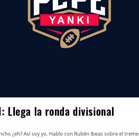
 Llega la ronda divisional
gancho ¿eh? Así soy yo. Hablo con Rubén Ibeas sobre el tre