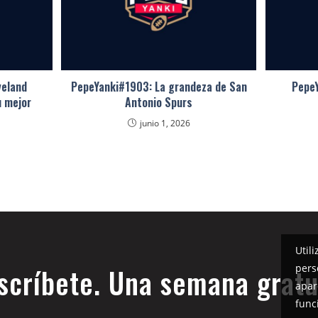
veland
PepeYanki#1903: La grandeza de San
PepeY
u mejor
Antonio Spurs
junio 1, 2026
Util
pers
scríbete. Una semana gratu
apar
func