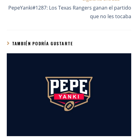
PepeYanki#1287: Los Texas Rangers ganan el partido
que no les tocaba
TAMBIÉN PODRÍA GUSTARTE