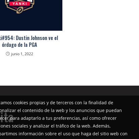
i#954: Dustin Johnson ve el
órdago de la PGA
junio 1, 2022
izamos cookies propias y de terceros con la finalidad de
onalizar el contenido de la web y los anuncios que puedan
ita
ecer para adaptarlo a tus preferencias, así como ofrecer
iones sociales y analizar el tráfico de la web. Además,
artimos información sobre el uso que haga del sitio web con