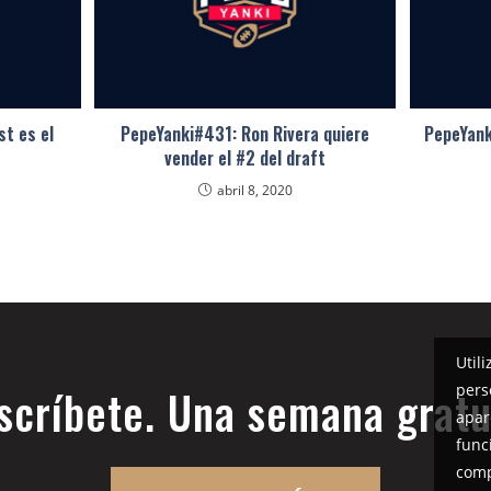
t es el
PepeYanki#431: Ron Rivera quiere
PepeYank
vender el #2 del draft
abril 8, 2020
Util
pers
scríbete. Una semana gratu
apar
func
comp