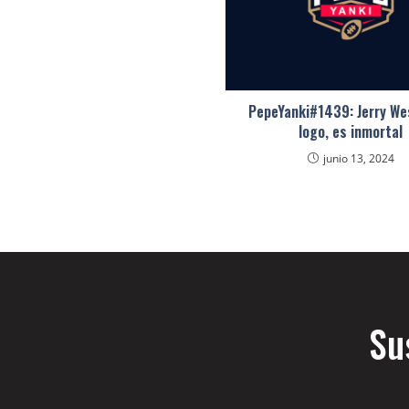
PepeYanki#1439: Jerry Wes
logo, es inmortal
junio 13, 2024
Su