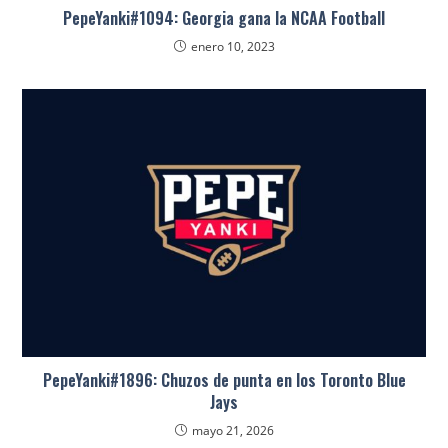
PepeYanki#1094: Georgia gana la NCAA Football
enero 10, 2023
PepeYanki#1896: Chuzos de punta en los Toronto Blue
Jays
mayo 21, 2026