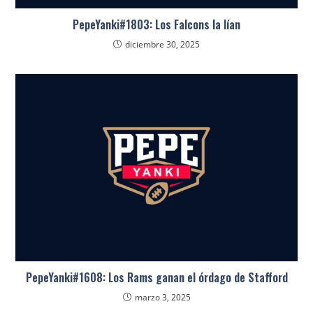
PepeYanki#1803: Los Falcons la lían
diciembre 30, 2025
PepeYanki#1608: Los Rams ganan el órdago de Stafford
marzo 3, 2025