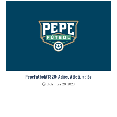
PepeFútbol#1320: Adiós, Atleti, adiós
diciembre 20, 2023