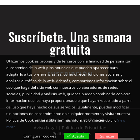
Suscríbete. Una semana
gratuita
Utilizamos cookies propias y de terceros con la finalidad de personalizar
el contenido de la web y los anuncios que puedan aparecer para
SUSCRIPCIÓN
adaptarlo a tus preferencias, así como ofrecer funciones sociales y
analizar el tráfico de la web. Además, compartimos información sobre el
uso que haga del sitio web con nuestros colaboradores de redes
sociales, publicidad y análisis web, quienes pueden combinarla con otra
información que les haya proporcionado o que hayan recopilado a partir
del uso que haya hecho de sus servicios. Igualmente, puedes modificar
tus opciones de consentimiento en cualquier momento y visitar nuestra
Pepe Diario © 2018 | Diseño web
Política de Cookies para obtener más información haciendo clic
View
more
Aviso Legal | Política de Privacidad
| Política de Cookies
Configurar cookies
Aceptar
Rechazar