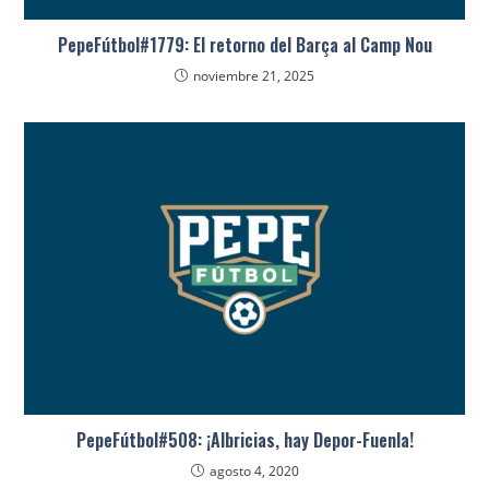
PepeFútbol#1779: El retorno del Barça al Camp Nou
noviembre 21, 2025
PepeFútbol#508: ¡Albricias, hay Depor-Fuenla!
agosto 4, 2020