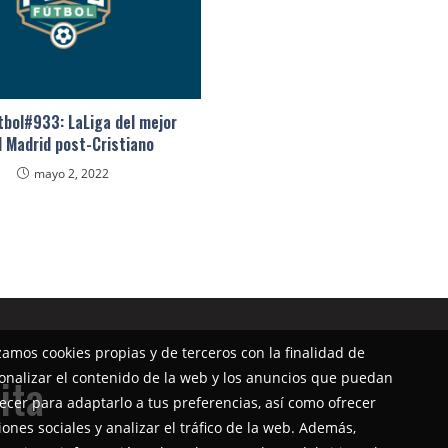
bol#933: LaLiga del mejor
l Madrid post-Cristiano
mayo 2, 2022
izamos cookies propias y de terceros con la finalidad de
onalizar el contenido de la web y los anuncios que puedan
ita
ecer para adaptarlo a tus preferencias, así como ofrecer
iones sociales y analizar el tráfico de la web. Además,