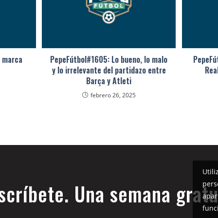
D marca
PepeFútbol#1605: Lo bueno, lo malo
PepeFút
y lo irrelevante del partidazo entre
Rea
Barça y Atleti
febrero 26, 2025
Util
pers
scríbete. Una semana gratu
apar
func