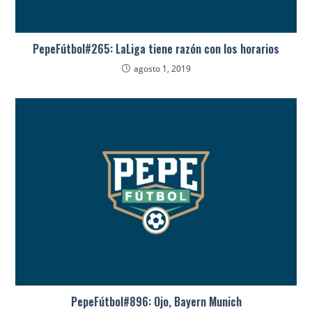
PepeFútbol#265: LaLiga tiene razón con los horarios
agosto 1, 2019
PepeFútbol#896: Ojo, Bayern Munich