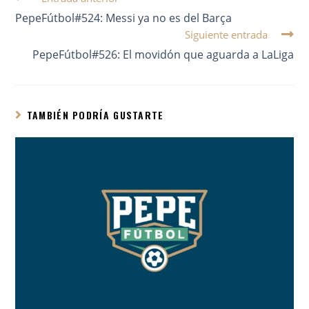
PepeFútbol#524: Messi ya no es del Barça
Siguiente entrada
PepeFútbol#526: El movidón que aguarda a LaLiga
TAMBIÉN PODRÍA GUSTARTE