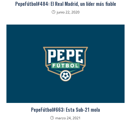
PepeFútbol#484: El Real Madrid, un líder más fiable
junio 22, 2020
PepeFútbol#663: Esta Sub-21 mola
marzo 24, 2021