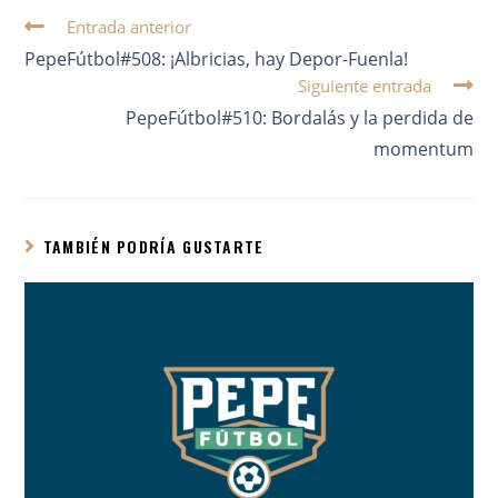
Entrada anterior
PepeFútbol#508: ¡Albricias, hay Depor-Fuenla!
Siguiente entrada
PepeFútbol#510: Bordalás y la perdida de
momentum
TAMBIÉN PODRÍA GUSTARTE