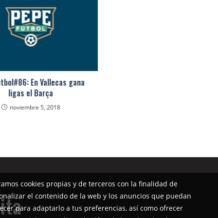
tbol#86: En Vallecas gana
ligas el Barça
noviembre 5, 2018
izamos cookies propias y de terceros con la finalidad de
onalizar el contenido de la web y los anuncios que puedan
ita
ecer para adaptarlo a tus preferencias, así como ofrecer