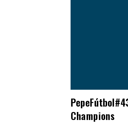
PepeFútbol#43
Champions