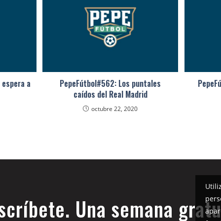
 espera a
PepeFútbol#562: Los puntales
PepeFú
caídos del Real Madrid
octubre 22, 2020
Util
pers
scríbete. Una semana gratu
apar