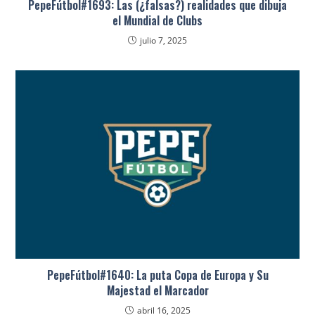
PepeFútbol#1693: Las (¿falsas?) realidades que dibuja
el Mundial de Clubs
julio 7, 2025
PepeFútbol#1640: La puta Copa de Europa y Su
Majestad el Marcador
abril 16, 2025