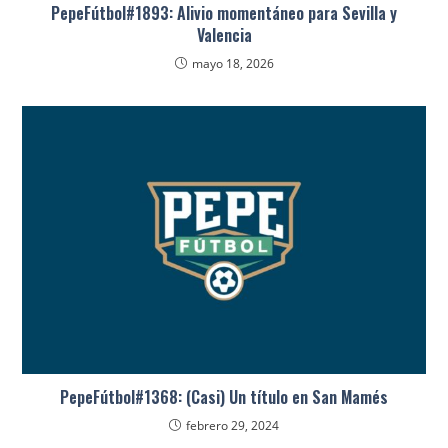
PepeFútbol#1893: Alivio momentáneo para Sevilla y
Valencia
mayo 18, 2026
PepeFútbol#1368: (Casi) Un título en San Mamés
febrero 29, 2024