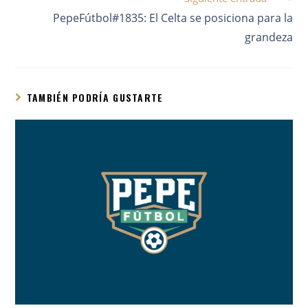
PepeFútbol#1835: El Celta se posiciona para la
grandeza
TAMBIÉN PODRÍA GUSTARTE