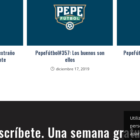
extraño
PepeFútbol#357: Los buenos son
PepeFút
nte
ellos
diciembre 17, 2019
Util
pers
scríbete. Una semana gratu
apar