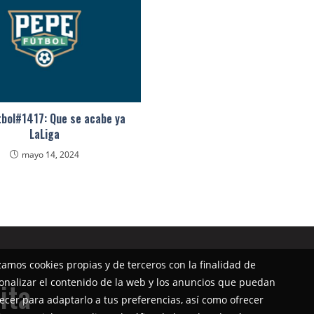
bol#1417: Que se acabe ya
LaLiga
mayo 14, 2024
izamos cookies propias y de terceros con la finalidad de
onalizar el contenido de la web y los anuncios que puedan
ita
ecer para adaptarlo a tus preferencias, así como ofrecer