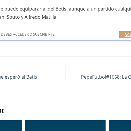
se puede equiparar al del Betis, aunque a un partido cualqu
i Souto y Alfredo Matilla.
DEBES ACCEDER O SUSCRIBIRTE.
AC
e esperó el Betis
PepeFútbol#1668: La 
TE