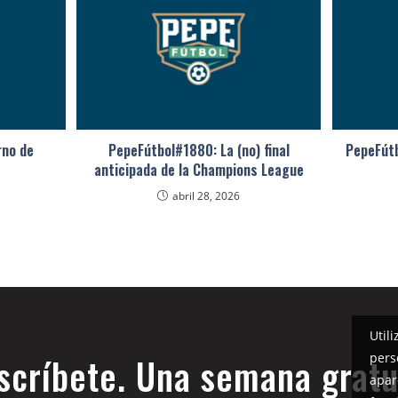
rno de
PepeFútbol#1880: La (no) final
PepeFútb
anticipada de la Champions League
abril 28, 2026
Util
pers
scríbete. Una semana gratu
apar