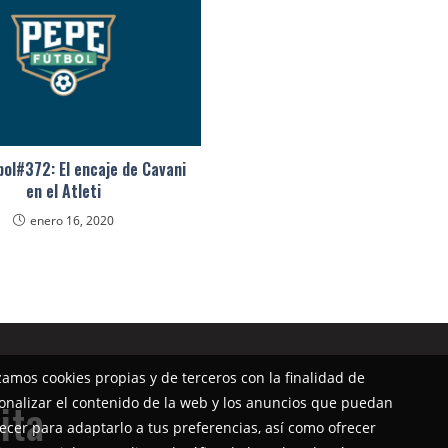
ol#372: El encaje de Cavani
en el Atleti
enero 16, 2020
izamos cookies propias y de terceros con la finalidad de
onalizar el contenido de la web y los anuncios que puedan
ita
ecer para adaptarlo a tus preferencias, así como ofrecer