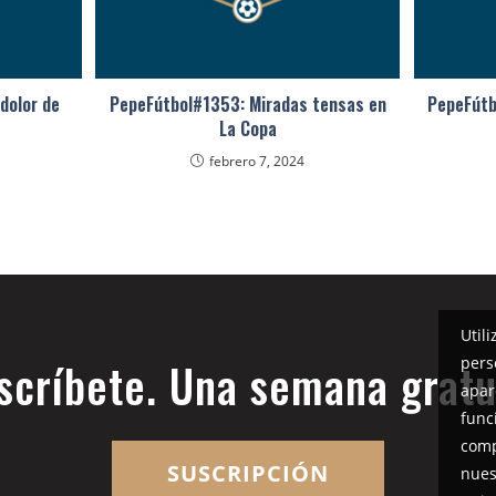
 dolor de
PepeFútbol#1353: Miradas tensas en
PepeFútb
La Copa
3
febrero 7, 2024
Util
pers
scríbete. Una semana gratu
apar
func
comp
SUSCRIPCIÓN
nues