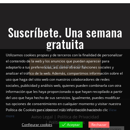
Suscríbete. Una semana
gratuita
Utilizamos cookies propias y de terceros con la finalidad de personalizar
el contenido de la web y los anuncios que puedan aparecer para
SUSCRIPCIÓN
adaptarlo a tus preferencias, así como ofrecer funciones sociales y
analizar el tráfico de la web. Además, compartimos información sobre el
uso que haga del sitio web con nuestros colaboradores de redes
sociales, publicidad y análisis web, quienes pueden combinarla con otra
información que les haya proporcionado o que hayan recopilado a partir
del uso que haya hecho de sus servicios. Igualmente, puedes modificar
tus opciones de consentimiento en cualquier momento y visitar nuestra
Pepe Diario © 2018 | Diseño web
Política de Cookies para obtener más información haciendo clic
View
more
Aviso Legal | Política de Privacidad
| Política de Cookies
Configurar cookies
Aceptar
Rechazar
Configurar cookies