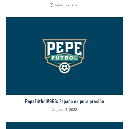
febrero 2, 2023
PepeFútbol#956: España es pura presión
junio 3, 2022