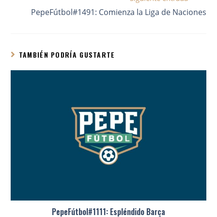
PepeFútbol#1491: Comienza la Liga de Naciones
TAMBIÉN PODRÍA GUSTARTE
PepeFútbol#1111: Espléndido Barça