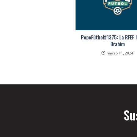
PepeFútbol#1375: La RFEF l
Brahím
marzo 11, 2024
Su