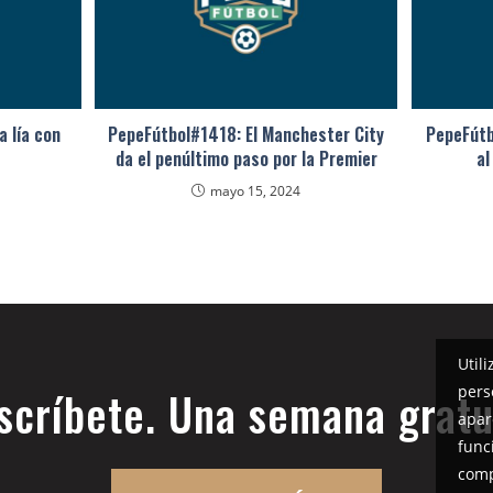
a lía con
PepeFútbol#1418: El Manchester City
PepeFútbo
da el penúltimo paso por la Premier
al
mayo 15, 2024
Util
pers
scríbete. Una semana gratu
apar
func
comp