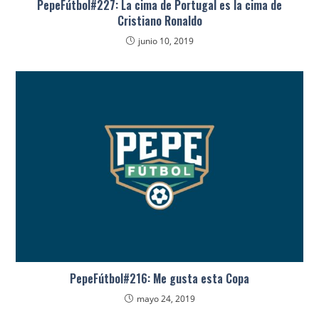
PepeFútbol#227: La cima de Portugal es la cima de
Cristiano Ronaldo
junio 10, 2019
PepeFútbol#216: Me gusta esta Copa
mayo 24, 2019