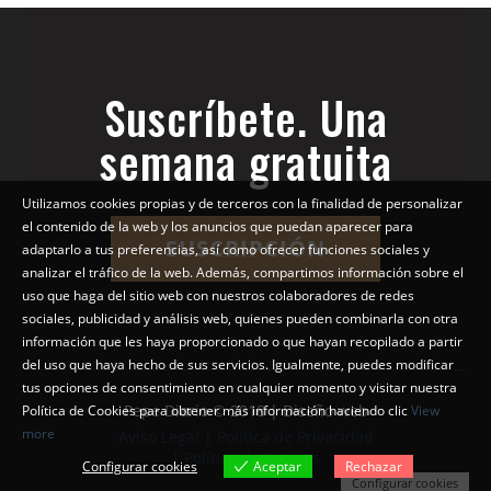
Suscríbete. Una
semana gratuita
Utilizamos cookies propias y de terceros con la finalidad de personalizar
el contenido de la web y los anuncios que puedan aparecer para
SUSCRIPCIÓN
adaptarlo a tus preferencias, así como ofrecer funciones sociales y
analizar el tráfico de la web. Además, compartimos información sobre el
uso que haga del sitio web con nuestros colaboradores de redes
sociales, publicidad y análisis web, quienes pueden combinarla con otra
información que les haya proporcionado o que hayan recopilado a partir
del uso que haya hecho de sus servicios. Igualmente, puedes modificar
tus opciones de consentimiento en cualquier momento y visitar nuestra
Pepe Diario © 2018 | Diseño web
Política de Cookies para obtener más información haciendo clic
View
more
Aviso Legal | Política de Privacidad
| Política de Cookies
Configurar cookies
Aceptar
Rechazar
Configurar cookies