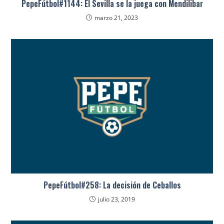
PepeFútbol#1144: El Sevilla se la juega con Mendilibar
marzo 21, 2023
PepeFútbol#258: La decisión de Ceballos
julio 23, 2019