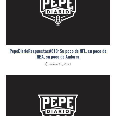
PepeDiarioRespuestas#618: Su poco de NFL, su poco de
NBA, su poco de Andorra
enero 18, 2021