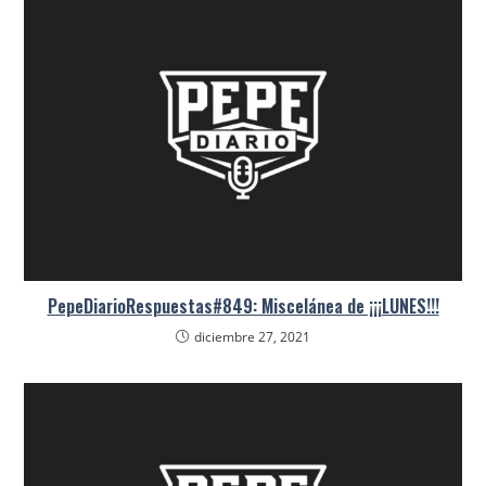
PepeDiarioRespuestas#849: Miscelánea de ¡¡¡LUNES!!!
diciembre 27, 2021