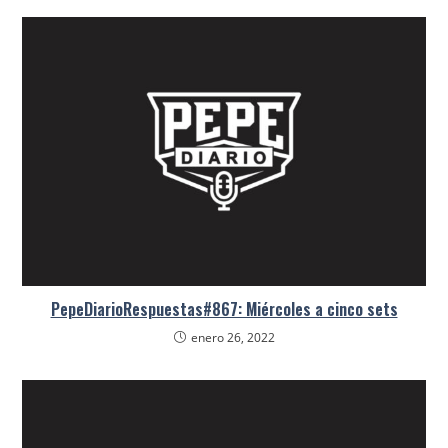
PepeDiarioRespuestas#867: Miércoles a cinco sets
enero 26, 2022