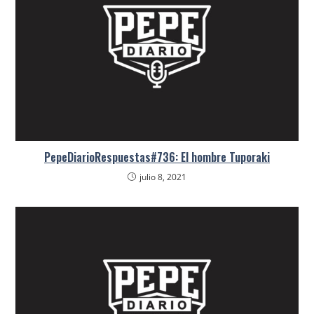
PepeDiarioRespuestas#736: El hombre Tuporaki
julio 8, 2021