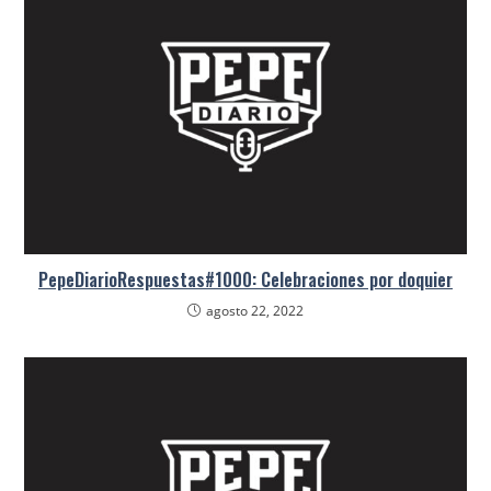
PepeDiarioRespuestas#1000: Celebraciones por doquier
agosto 22, 2022