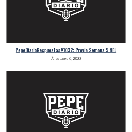
PepeDiarioRespuestas#1032: Previa Semana 5 NFL
octubre 6, 2022