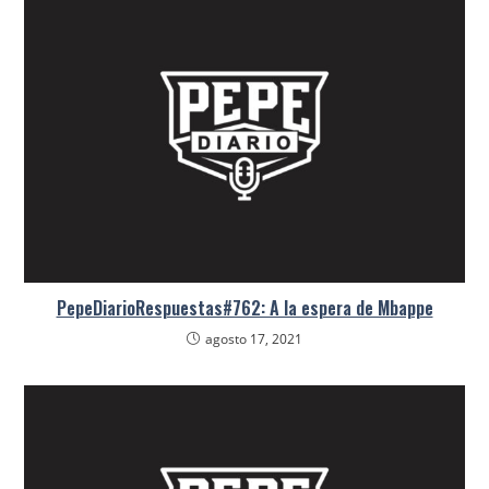
PepeDiarioRespuestas#762: A la espera de Mbappe
agosto 17, 2021