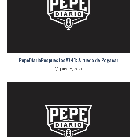
PepeDiarioRespuestas#741: A rueda de Pogacar
julio 15, 2021