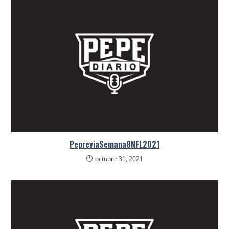
PepreviaSemana8NFL2021
octubre 31, 2021