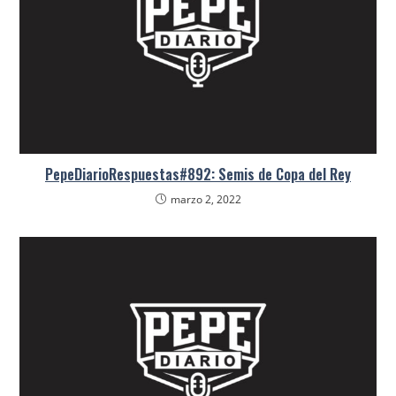
PepeDiarioRespuestas#892: Semis de Copa del Rey
marzo 2, 2022