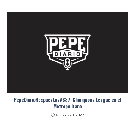
PepeDiarioRespuestas#887: Champions League en el
Metropolitano
febrero 23, 2022