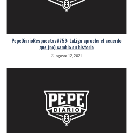
PepeDiarioRespuestas#759: LaLiga aprueba el acuerdo
que (no) cambia su historia
agosto 12, 2021