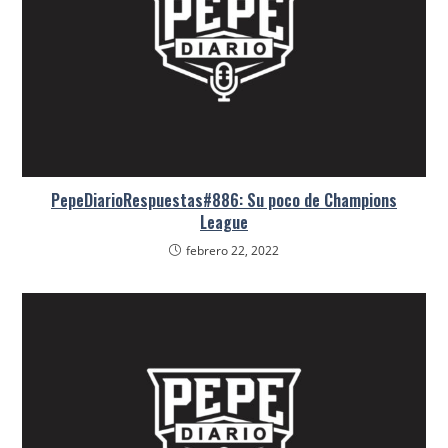
PepeDiarioRespuestas#886: Su poco de Champions
League
febrero 22, 2022