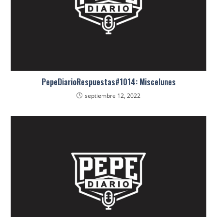
PepeDiarioRespuestas#1014: Miscelunes
septiembre 12, 2022