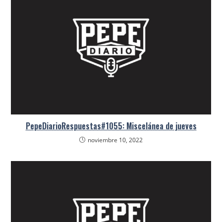
PepeDiarioRespuestas#1055: Miscelánea de jueves
noviembre 10, 2022