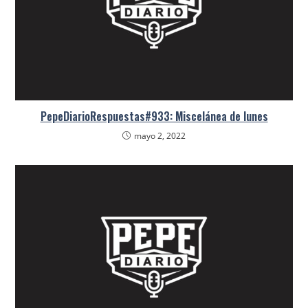
PepeDiarioRespuestas#933: Miscelánea de lunes
mayo 2, 2022