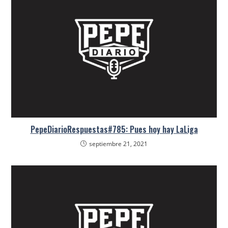
PepeDiarioRespuestas#785: Pues hoy hay LaLiga
septiembre 21, 2021