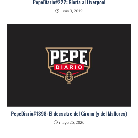
PepeDiario#222: Gloria al Liverpool
junio 3, 2019
PepeDiario#1898: El desastre del Girona (y del Mallorca)
mayo 25, 2026