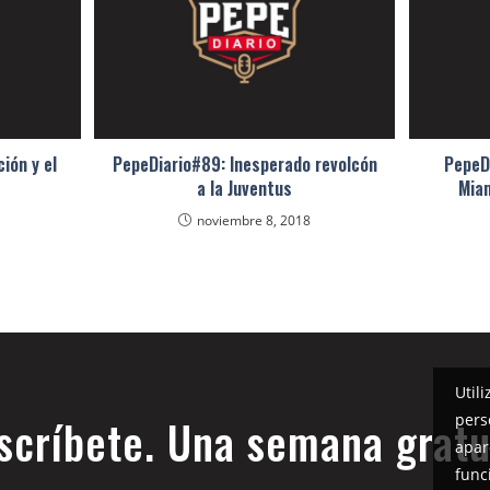
ión y el
PepeDiario#89: Inesperado revolcón
PepeDi
a la Juventus
Miam
noviembre 8, 2018
Util
pers
scríbete. Una semana gratu
apar
func