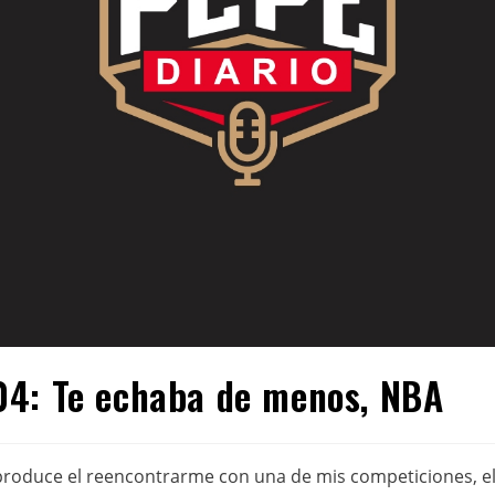
4: Te echaba de menos, NBA
roduce el reencontrarme con una de mis competiciones, el 