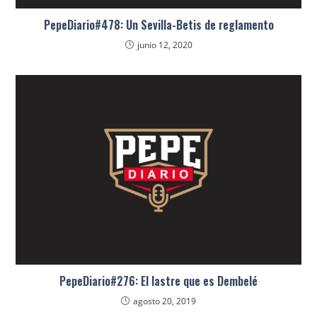
PepeDiario#478: Un Sevilla-Betis de reglamento
junio 12, 2020
PepeDiario#276: El lastre que es Dembelé
agosto 20, 2019