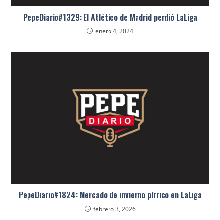
PepeDiario#1329: El Atlético de Madrid perdió LaLiga
enero 4, 2024
PepeDiario#1824: Mercado de invierno pírrico en LaLiga
febrero 3, 2026