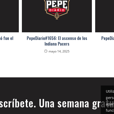
ó fue el
PepeDiario#1656: El ascenso de los
PepeDia
Indiana Pacers
mayo 14, 2025
Util
pers
scríbete. Una semana gratu
apar
func