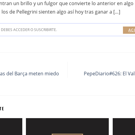
ntran un brillo y un fulgor que convierte lo anterior en alg
los de Pellegrini sienten algo así hoy tras ganar a […]
DEBES ACCEDER O SUSCRIBIRTE.
AC
tas del Barça meten miedo
PepeDiario#626: El Vale
TE