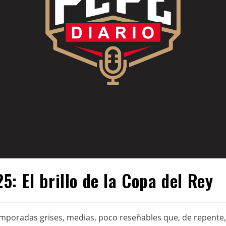
: El brillo de la Copa del Rey
mporadas grises, medias, poco reseñables que, de repente, 