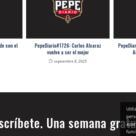
de con el
PepeDiario#1726: Carlos Alcaraz
PepeDiar
vuelve a ser el mejor
A
septiembre 8, 2025
Util
pers
scríbete. Una semana gratu
apar
func