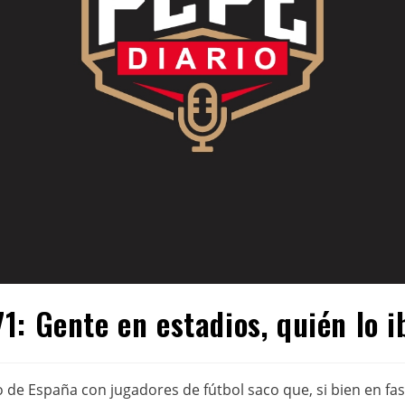
: Gente en estadios, quién lo i
o de España con jugadores de fútbol saco que, si bien en f