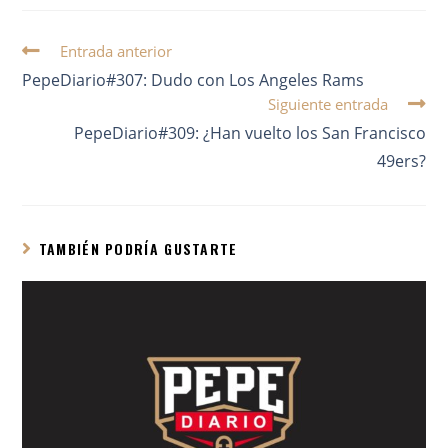
Entrada anterior
PepeDiario#307: Dudo con Los Angeles Rams
Siguiente entrada
PepeDiario#309: ¿Han vuelto los San Francisco
49ers?
TAMBIÉN PODRÍA GUSTARTE