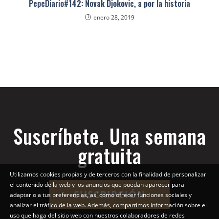
PepeDiario#142: Novak Djokovic, a por la historia
enero 28, 2019
Suscríbete. Una semana
gratuita
Utilizamos cookies propias y de terceros con la finalidad de personalizar
el contenido de la web y los anuncios que puedan aparecer para
SUSCRIPCIÓN
adaptarlo a tus preferencias, así como ofrecer funciones sociales y
analizar el tráfico de la web. Además, compartimos información sobre el
uso que haga del sitio web con nuestros colaboradores de redes