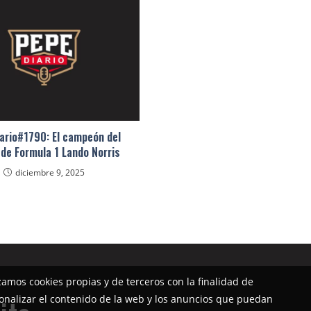
ario#1790: El campeón del
de Formula 1 Lando Norris
diciembre 9, 2025
izamos cookies propias y de terceros con la finalidad de
onalizar el contenido de la web y los anuncios que puedan