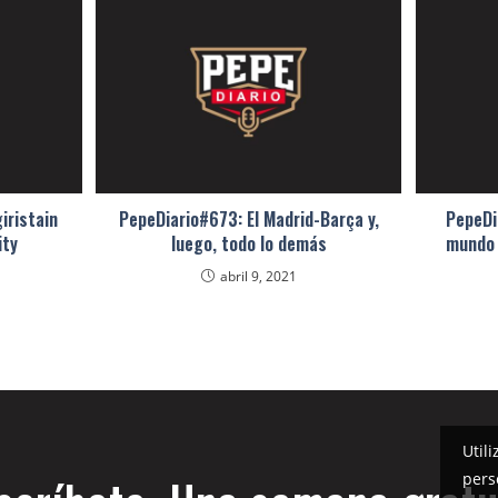
iristain
PepeDiario#673: El Madrid-Barça y,
PepeDi
ity
luego, todo lo demás
mundo 
abril 9, 2021
Util
pers