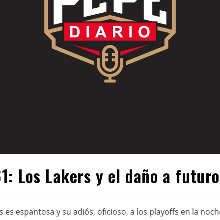
1: Los Lakers y el daño a futuro
es espantosa y su adiós, oficioso, a los playoffs en la noch