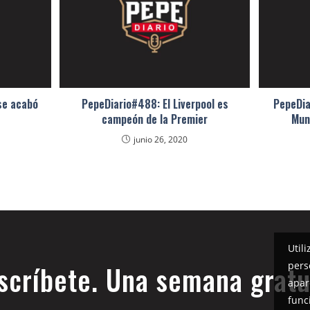
se acabó
PepeDiario#488: El Liverpool es
PepeDia
campeón de la Premier
Mun
junio 26, 2020
Util
pers
scríbete. Una semana gratu
apar
func