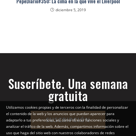
PepeDiario#350: La cima en la que vive el Liverpool
diciembre 5, 2019
Suscríbete. Una semana
gratuita
Utilizamos cookies propias y de terceros con la finalidad de personalizar
el contenido de la web y los anuncios que puedan aparecer para
SUSCRIPCIÓN
adaptarlo a tus preferencias, así como ofrecer funciones sociales y
analizar el tráfico de la web. Además, compartimos información sobre el
uso que haga del sitio web con nuestros colaboradores de redes