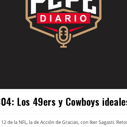
04: Los 49ers y Cowboys ideale
12 de la NFL, la de Acción de Gracias, con Iker Sagasti. Reto