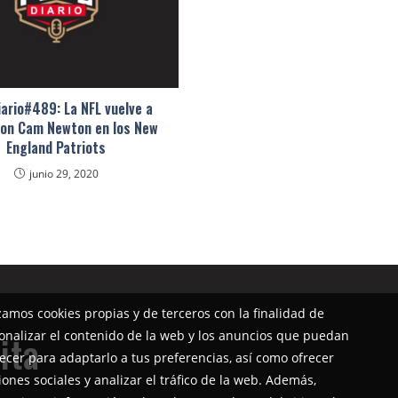
ario#489: La NFL vuelve a
con Cam Newton en los New
England Patriots
junio 29, 2020
izamos cookies propias y de terceros con la finalidad de
onalizar el contenido de la web y los anuncios que puedan
ita
ecer para adaptarlo a tus preferencias, así como ofrecer
iones sociales y analizar el tráfico de la web. Además,