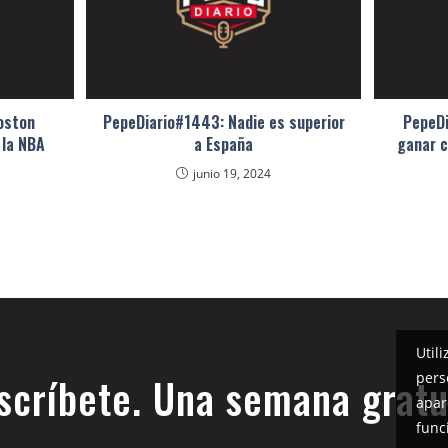
oston
PepeDiario#1443: Nadie es superior
PepeDi
 la NBA
a España
ganar 
junio 19, 2024
Util
pers
scríbete. Una semana gratu
apar
func