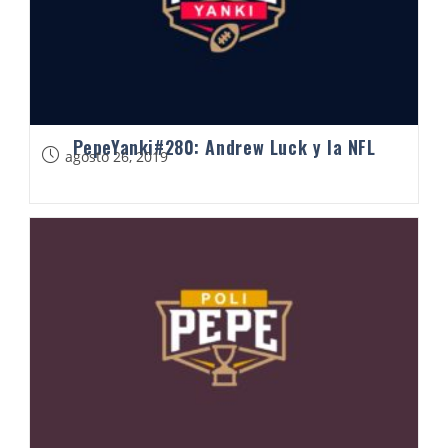
PepeYanki#280: Andrew Luck y la NFL
agosto 26, 2019