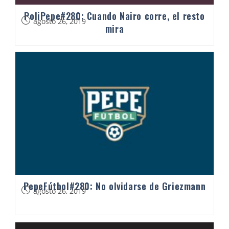
PoliPepe#280: Cuando Nairo corre, el resto
agosto 26, 2019
mira
PepeFútbol#280: No olvidarse de Griezmann
agosto 26, 2019