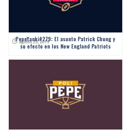
PepeYanki#279: El asunto Patrick Chung y
agosto 23, 2019
su efecto en los New England Patriots