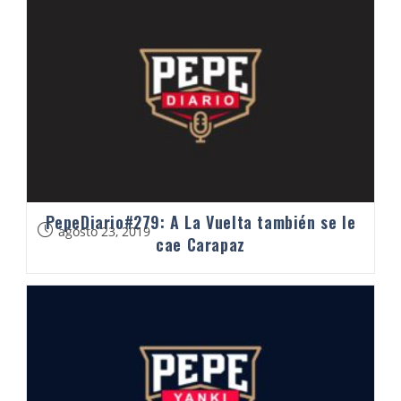
PepeDiario#279: A La Vuelta también se le
agosto 23, 2019
cae Carapaz