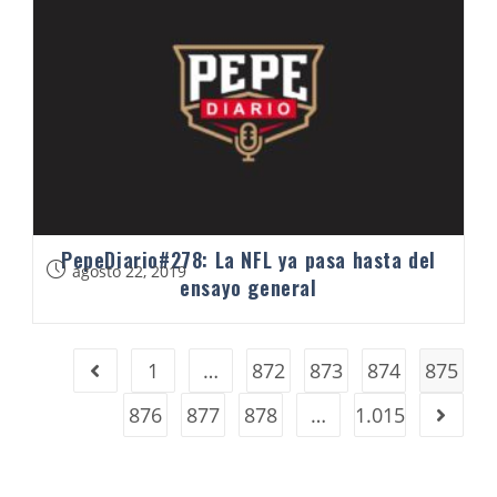
PepeDiario#278: La NFL ya pasa hasta del
agosto 22, 2019
ensayo general
1
…
872
873
874
875
876
877
878
…
1.015