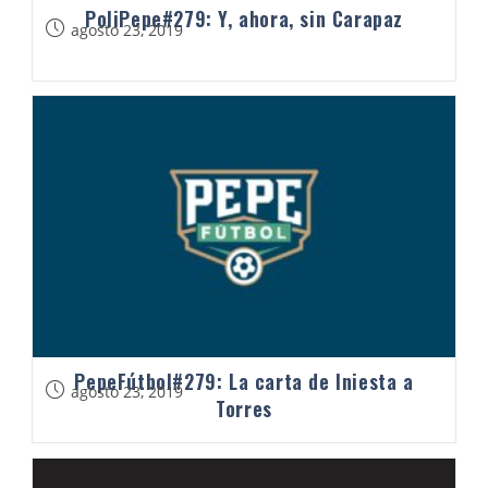
PoliPepe#279: Y, ahora, sin Carapaz
agosto 23, 2019
PepeFútbol#279: La carta de Iniesta a
agosto 23, 2019
Torres