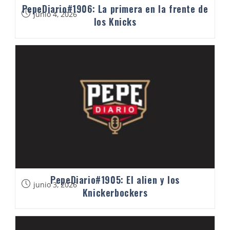
PepeDiario#1906: La primera en la frente de
junio 4, 2026
los Knicks
PepeDiario#1905: El alien y los
junio 3, 2026
Knickerbockers