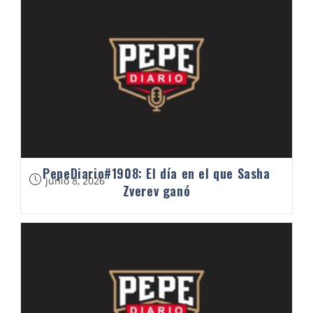
PepeDiario#1908: El día en el que Sasha
junio 8, 2026
Zverev ganó