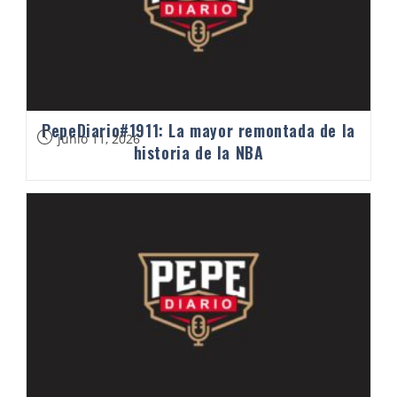
PepeDiario#1911: La mayor remontada de la
junio 11, 2026
historia de la NBA