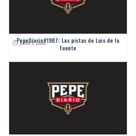
PepeDiario#1907: Las pistas de Luis de la
junio 5, 2026
Fuente